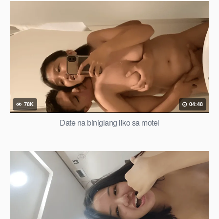
78K
04:48
Date na biniglang liko sa motel