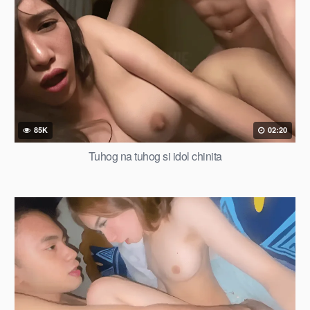
85K
02:20
Tuhog na tuhog si idol chinita