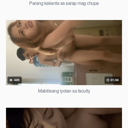
Parang kakanta sa sarap mag chupa
42K
01:04
Mabilisang iyotan sa faculty