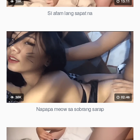
39K
13:11
Si afam lang sapat na
38K
02:46
Napapa meow sa sobrang sarap