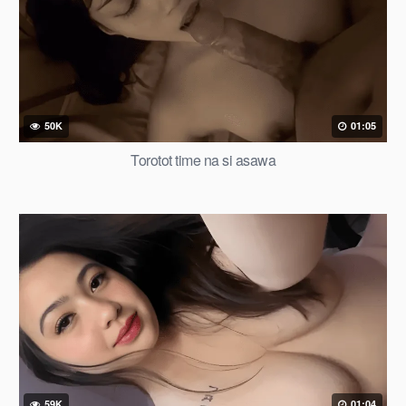
50K
01:05
Torotot time na si asawa
59K
01:04