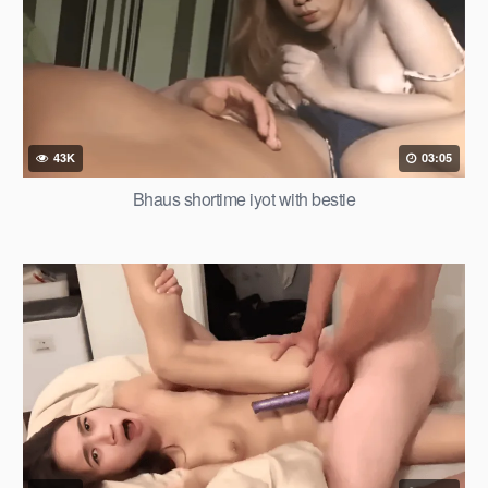
43K
03:05
Bhaus shortime iyot with bestie