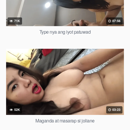
71K
07:56
Type nya ang iyot patuwad
52K
03:23
Maganda at masarap si joliane