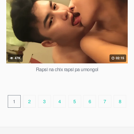
47K
02:15
Rapsi na chix rapsi pa umongol
1
2
3
4
5
6
7
8