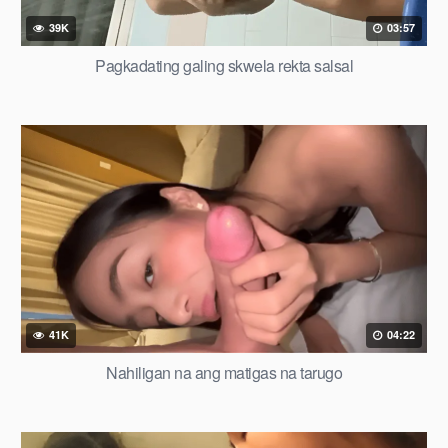
39K
03:57
Pagkadating galing skwela rekta salsal
41K
04:22
Nahiligan na ang matigas na tarugo