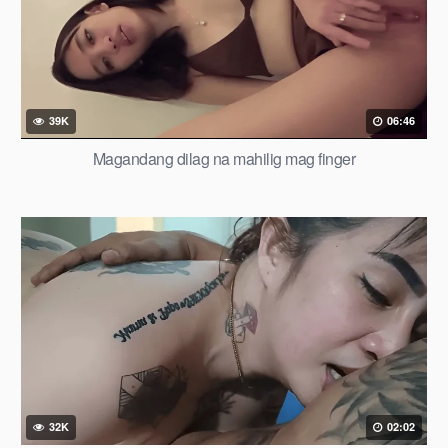
39K
06:46
Magandang dilag na mahilig mag finger
32K
02:02