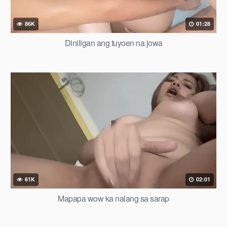
86K
01:28
Diniligan ang tuyoen na jowa
61K
02:01
Mapapa wow ka nalang sa sarap