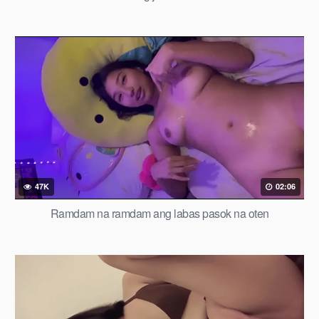
47K
02:06
Ramdam na ramdam ang labas pasok na oten