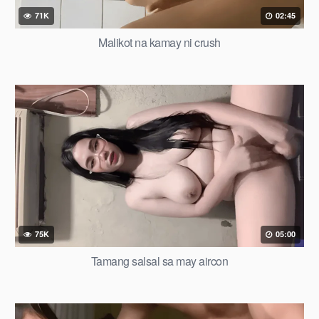
71K
02:45
Malikot na kamay ni crush
75K
05:00
Tamang salsal sa may aircon