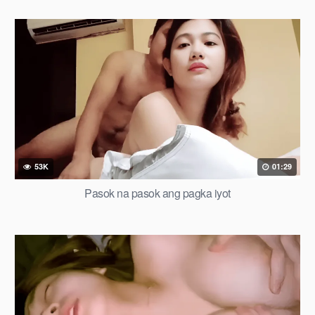
53K
01:29
Pasok na pasok ang pagka iyot