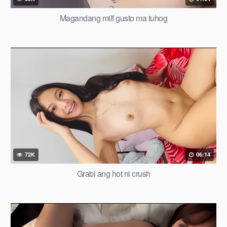
Magandang milf gusto ma tuhog
72K
06:14
Grabi ang hot ni crush