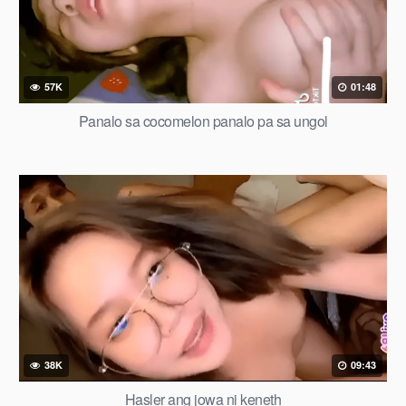
57K
01:48
Panalo sa cocomelon panalo pa sa ungol
38K
09:43
Hasler ang jowa ni keneth