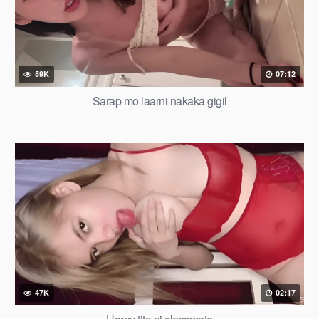
59K
07:12
Sarap mo laarni nakaka gigil
47K
02:17