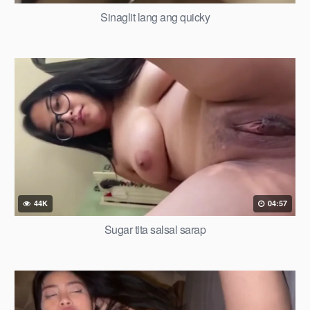
Sinaglit lang ang quicky
44K
04:57
Sugar tita salsal sarap