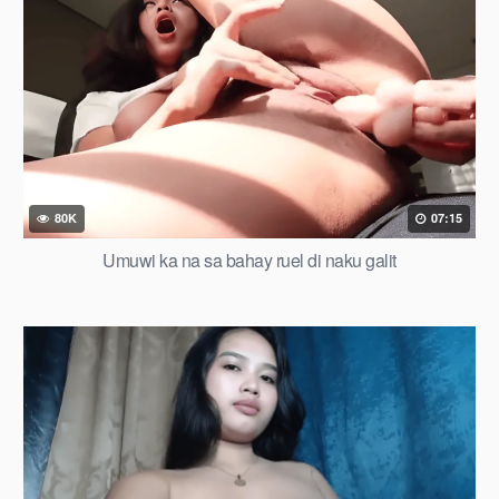
80K
07:15
Umuwi ka na sa bahay ruel di naku galit