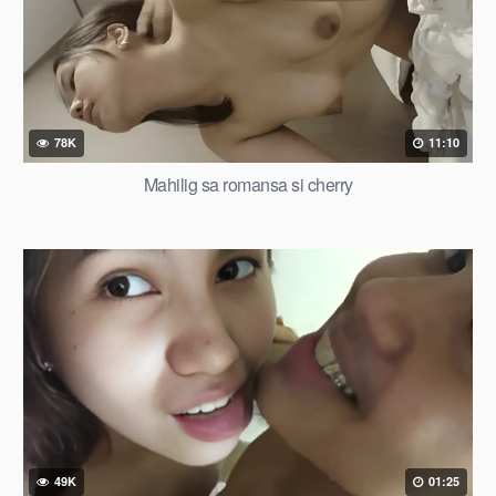
78K
11:10
Mahilig sa romansa si cherry
49K
01:25