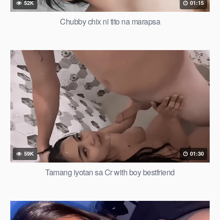
52K
01:15
Chubby chix ni tito na marapsa
59K
01:30
Tamang iyotan sa Cr with boy bestfriend