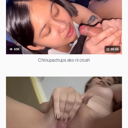
63K
05:55
Chinupachups ako ni crush