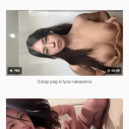
78K
03:49
Sarap pag si lyca nakasama