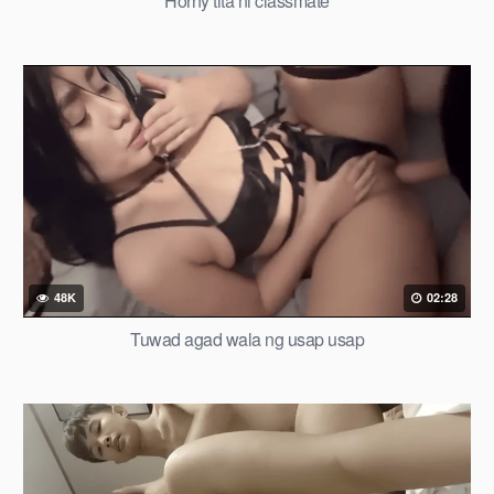
Horny tita ni classmate
48K
02:28
Tuwad agad wala ng usap usap