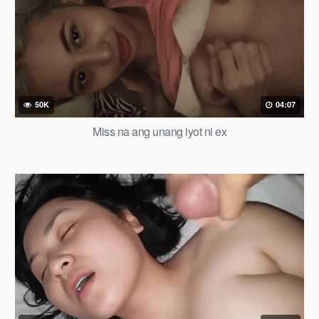
50K
04:07
Miss na ang unang iyot ni ex