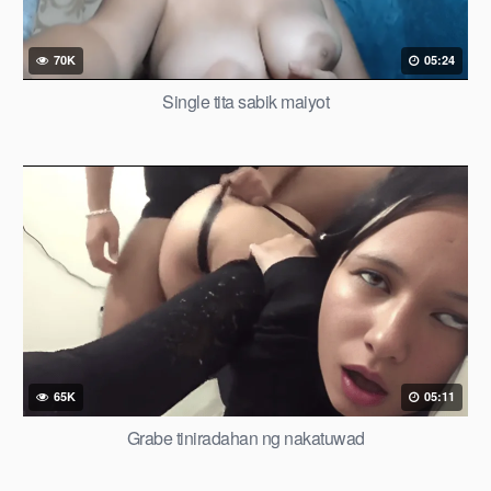
70K
05:24
Single tita sabik maiyot
65K
05:11
Grabe tiniradahan ng nakatuwad