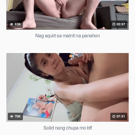
63K
02:57
Nag squirt sa mainit na panahon
70K
07:51
Solid nang chupa mo bff