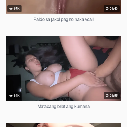
67K
01:43
Paldo sa jakol pag ito naka vcall
84K
01:55
Matabang bilat ang kumana