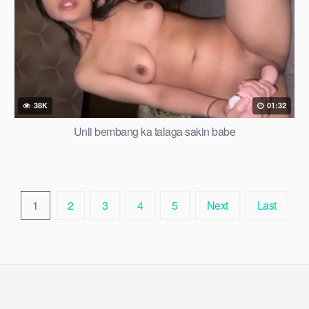
38K
01:32
Unli bembang ka talaga sakin babe
1
2
3
4
5
Next
Last