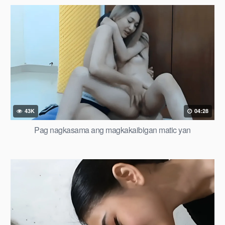
43K
04:28
Pag nagkasama ang magkakaibigan matic yan