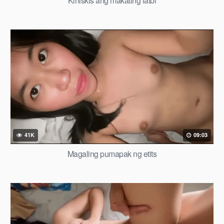
Kiniskis ang makating latbi
41K
09:03
Magaling pumapak ng etits