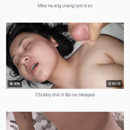
Miss na ang unang iyot ni ex
47K
01:15
Chubby chix ni tito na marapsa