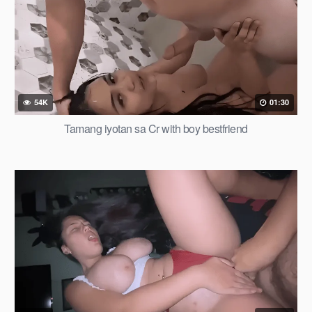
54K
01:30
Tamang iyotan sa Cr with boy bestfriend