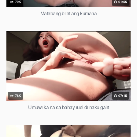
79K
01:55
Matabang bilat ang kumana
76K
07:15
Umuwi ka na sa bahay ruel di naku galit