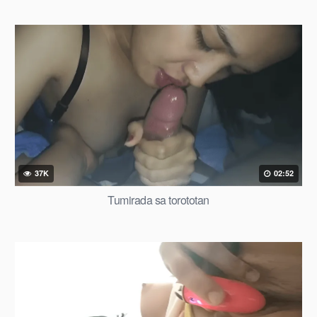
37K
02:52
Tumirada sa torototan