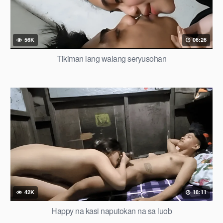
56K
06:26
Tikiman lang walang seryusohan
42K
18:11
Happy na kasi naputokan na sa luob