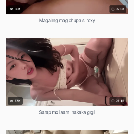
60K
02:03
Magaling mag chupa si roxy
57K
07:12
Sarap mo laarni nakaka gigil