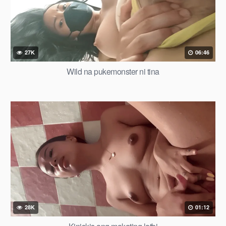
27K
06:46
Wild na pukemonster ni tina
28K
01:12