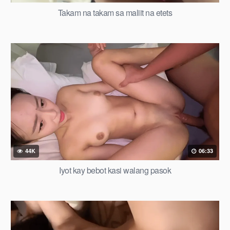
Takam na takam sa maliit na etets
44K
06:33
Iyot kay bebot kasi walang pasok