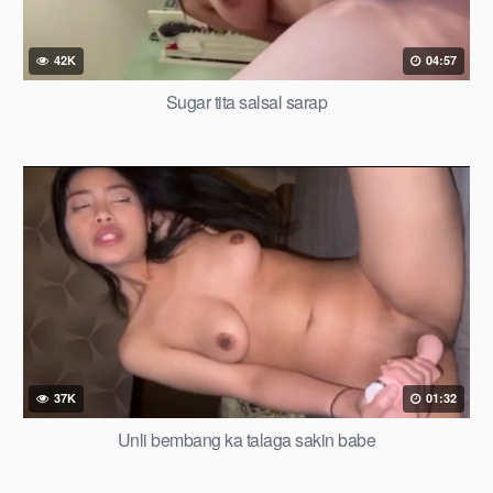
42K
04:57
Sugar tita salsal sarap
37K
01:32
Unli bembang ka talaga sakin babe