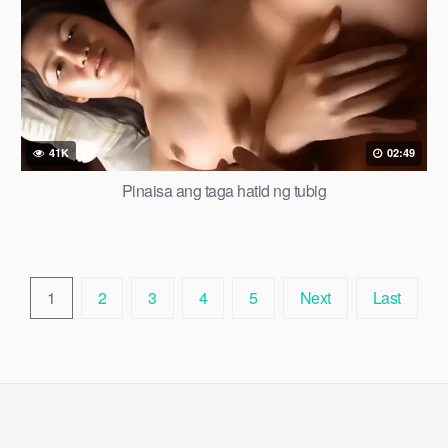
41K
02:49
Pinaisa ang taga hatid ng tubig
1
2
3
4
5
Next
Last