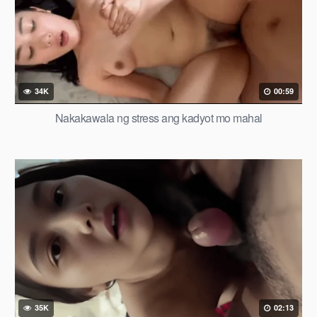
34K
00:59
Nakakawala ng stress ang kadyot mo mahal
35K
02:13