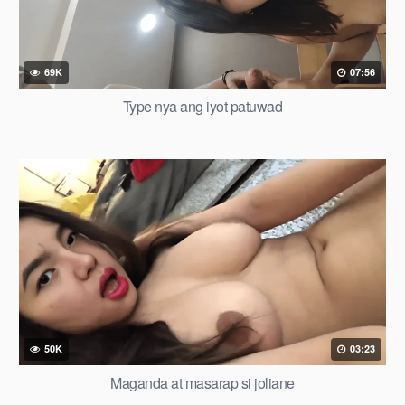
69K
07:56
Type nya ang iyot patuwad
50K
03:23
Maganda at masarap si joliane