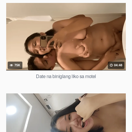
75K
04:48
Date na biniglang liko sa motel