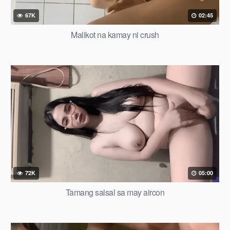
67K
02:45
Malikot na kamay ni crush
72K
05:00
Tamang salsal sa may aircon