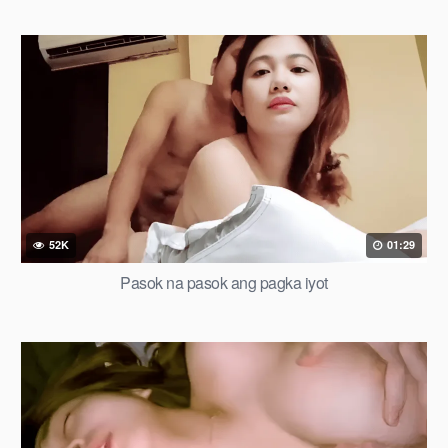
52K
01:29
Pasok na pasok ang pagka iyot