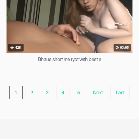
42K
03:05
Bhaus shortime iyot with bestie
1
2
3
4
5
Next
Last