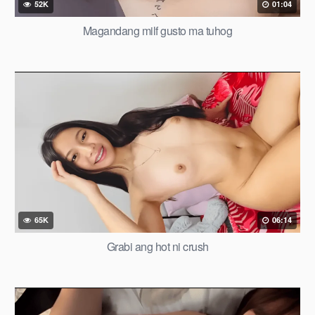
52K
01:04
Magandang milf gusto ma tuhog
65K
06:14
Grabi ang hot ni crush