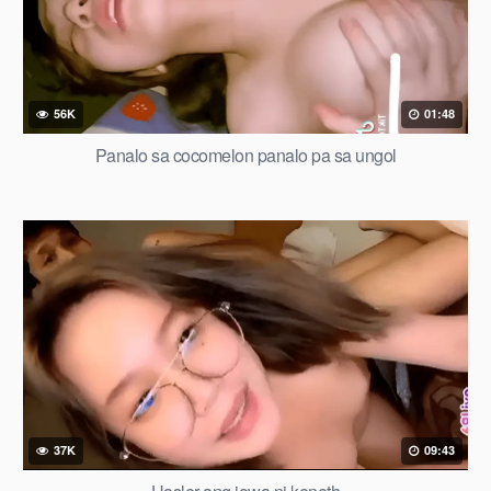
56K
01:48
Panalo sa cocomelon panalo pa sa ungol
37K
09:43