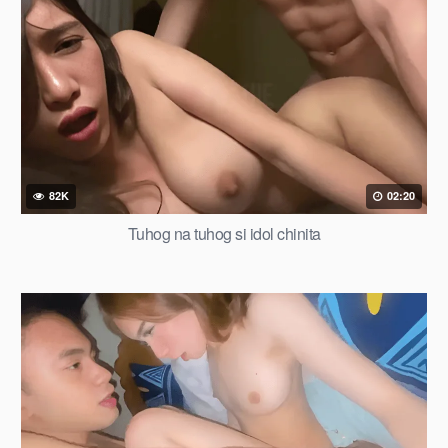
82K
02:20
Tuhog na tuhog si idol chinita