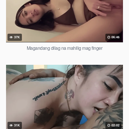
37K
06:46
Magandang dilag na mahilig mag finger
31K
02:02