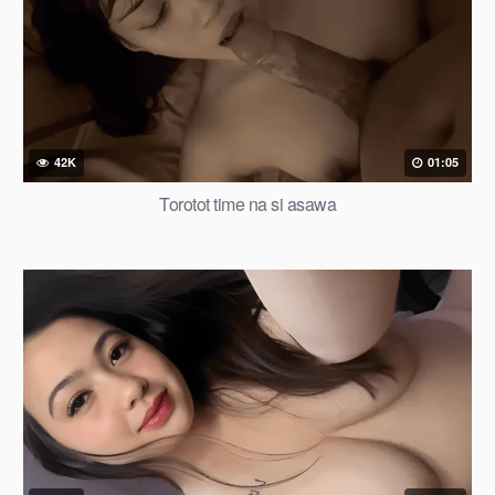
42K
01:05
Torotot time na si asawa