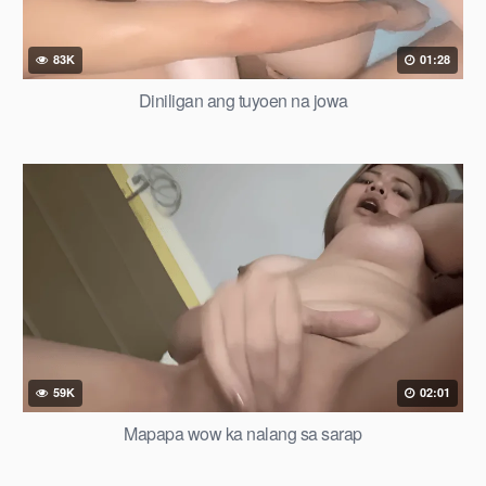
83K
01:28
Diniligan ang tuyoen na jowa
59K
02:01
Mapapa wow ka nalang sa sarap