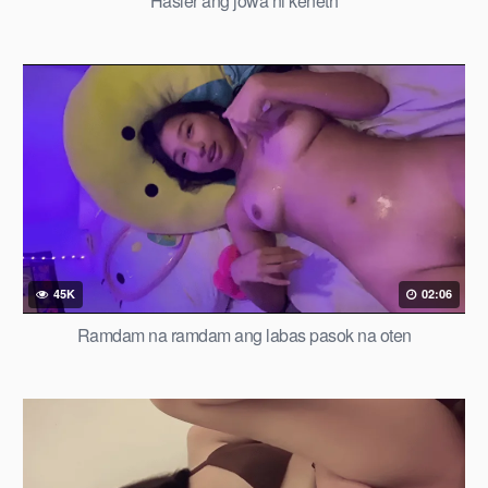
Hasler ang jowa ni keneth
45K
02:06
Ramdam na ramdam ang labas pasok na oten